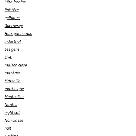
Fête foraine
finistère
gelbique
Guernesey
Hors panneaux.
industriel
Les gens
Live.
maison close
manèges
Marseille.
martinique
Montpellier
Nantes
night call
Non classé
nuit
Ombres