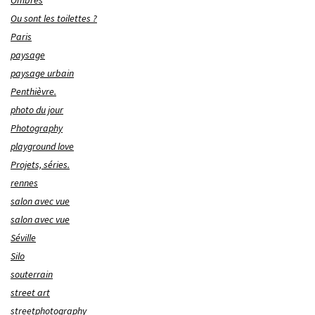
Ou sont les toilettes ?
Paris
paysage
paysage urbain
Penthièvre.
photo du jour
Photography
playground love
Projets, séries.
rennes
salon avec vue
salon avec vue
Séville
Silo
souterrain
street art
streetphotography