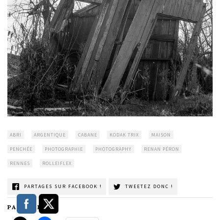
ABRI
ARGENTIQUE
CABANE
KODAK TRIX
MAISON
PENCHÉE
PHOTOGRAPHIE
PHOTOGRAPHY
RENAN PÉRON
RENNES
ROLLEIFLEX
PARTAGES SUR FACEBOOK !
TWEETEZ DONC !
PARTAGER :