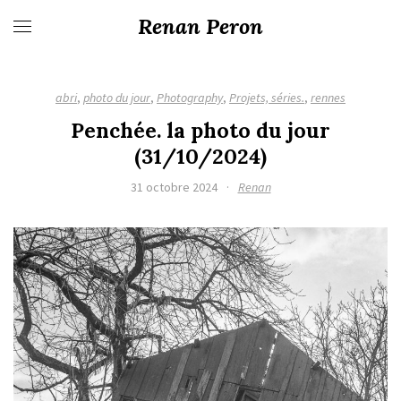
Renan Peron
abri
,
photo du jour
,
Photography
,
Projets, séries.
,
rennes
Penchée. la photo du jour
(31/10/2024)
31 octobre 2024
·
Renan