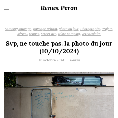
Renan Peron
camping sauvage
,
paysage urbain
,
photo du jour
,
Photography
,
Projets,
séries.
,
rennes
,
street art
,
Triste camping
,
vernaculaire
Svp, ne touche pas. la photo du jour
(10/10/2024)
10 octobre 2024
·
Renan