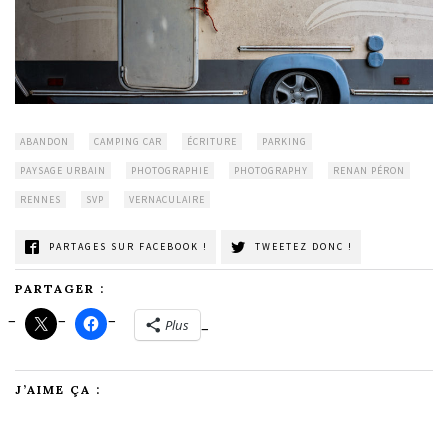
ABANDON
CAMPING CAR
ÉCRITURE
PARKING
PAYSAGE URBAIN
PHOTOGRAPHIE
PHOTOGRAPHY
RENAN PÉRON
RENNES
SVP
VERNACULAIRE
PARTAGES SUR FACEBOOK !
TWEETEZ DONC !
PARTAGER :
Plus
J’AIME ÇA :