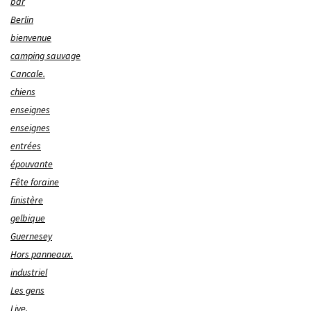
bar
Berlin
bienvenue
camping sauvage
Cancale.
chiens
enseignes
enseignes
entrées
épouvante
Fête foraine
finistère
gelbique
Guernesey
Hors panneaux.
industriel
Les gens
Live.