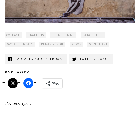
COLLAGE
GRAFFITIS
JEUNE FEMME
LA ROCHELLE
PAYSAGE URBAIN
RENAN PÉRON
REPOS
STREET ART
PARTAGES SUR FACEBOOK !
TWEETEZ DONC !
PARTAGER :
Plus
J’AIME ÇA :