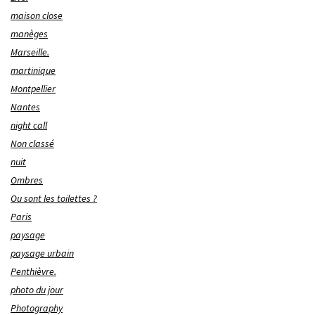
maison close
manèges
Marseille.
martinique
Montpellier
Nantes
night call
Non classé
nuit
Ombres
Ou sont les toilettes ?
Paris
paysage
paysage urbain
Penthièvre.
photo du jour
Photography