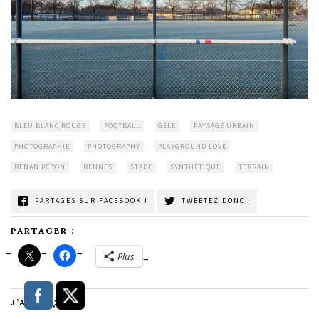
BLEU BLANC ROUGE
FOOTBALL
GELÉ
PAYSAGE URBAIN
PHOTOGRAPHIE
PHOTOGRAPHY
PLAYGROUND LOVE
RENAN PÉRON
RENNES
STADE
SYNTHÉTIQUE
TERRAIN
PARTAGES SUR FACEBOOK !
TWEETEZ DONC !
PARTAGER :
Plus
J’AIME ÇA :