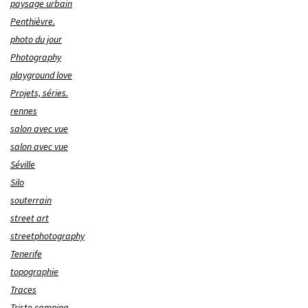
paysage urbain
Penthièvre.
photo du jour
Photography
playground love
Projets, séries.
rennes
salon avec vue
salon avec vue
Séville
Silo
souterrain
street art
streetphotography
Tenerife
topographie
Traces
Triste camping