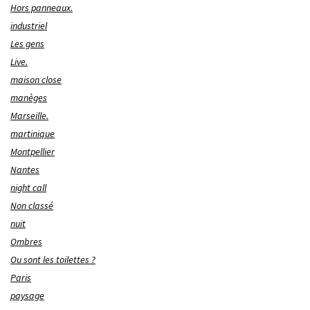
Hors panneaux.
industriel
Les gens
Live.
maison close
manèges
Marseille.
martinique
Montpellier
Nantes
night call
Non classé
nuit
Ombres
Ou sont les toilettes ?
Paris
paysage