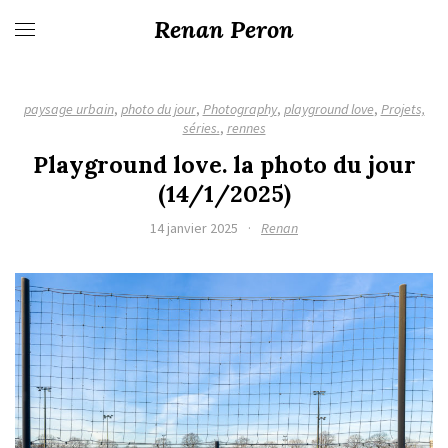
Renan Peron
paysage urbain
,
photo du jour
,
Photography
,
playground love
,
Projets,
séries.
,
rennes
Playground love. la photo du jour
(14/1/2025)
14 janvier 2025
·
Renan