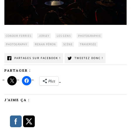
CONDOR FERRIES
JERSEY
LES GENS
PHOTOGRAPHIE
PHOTOGRAPHY
RENAN PÉRON
SCÈNE
TRAVERSÉE
PARTAGES SUR FACEBOOK !
TWEETEZ DONC !
PARTAGER :
Plus
J’AIME ÇA :