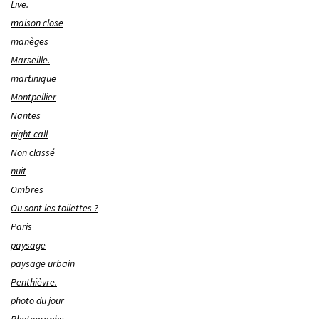
Live.
maison close
manèges
Marseille.
martinique
Montpellier
Nantes
night call
Non classé
nuit
Ombres
Ou sont les toilettes ?
Paris
paysage
paysage urbain
Penthièvre.
photo du jour