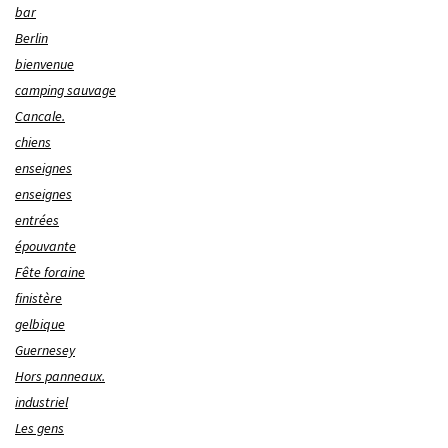
bar
Berlin
bienvenue
camping sauvage
Cancale.
chiens
enseignes
enseignes
entrées
épouvante
Fête foraine
finistère
gelbique
Guernesey
Hors panneaux.
industriel
Les gens