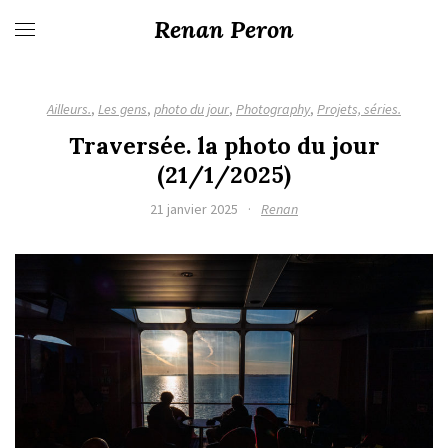
Renan Peron
Ailleurs.
,
Les gens
,
photo du jour
,
Photography
,
Projets, séries.
Traversée. la photo du jour
(21/1/2025)
21 janvier 2025
·
Renan