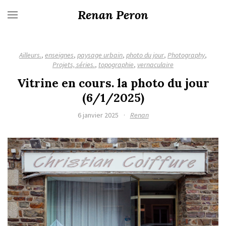
Renan Peron
Ailleurs.
,
enseignes
,
paysage urbain
,
photo du jour
,
Photography
,
Projets, séries.
,
topographie
,
vernaculaire
Vitrine en cours. la photo du jour
(6/1/2025)
6 janvier 2025
·
Renan