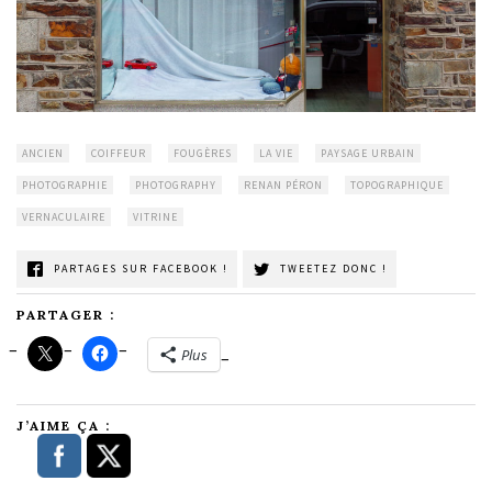
ANCIEN
COIFFEUR
FOUGÈRES
LA VIE
PAYSAGE URBAIN
PHOTOGRAPHIE
PHOTOGRAPHY
RENAN PÉRON
TOPOGRAPHIQUE
VERNACULAIRE
VITRINE
PARTAGES SUR FACEBOOK !
TWEETEZ DONC !
PARTAGER :
Plus
J’AIME ÇA :