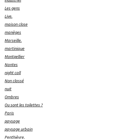
industriel
Les gens
Live.
maison close
manèges
Marseille.
martinique
Montpellier
Nantes
night call
Non classé
nuit
Ombres
Ou sont les toilettes ?
Paris
paysage
paysage urbain
Penthièvre.