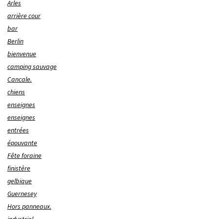
Arles
arrière cour
bar
Berlin
bienvenue
camping sauvage
Cancale.
chiens
enseignes
enseignes
entrées
épouvante
Fête foraine
finistère
gelbique
Guernesey
Hors panneaux.