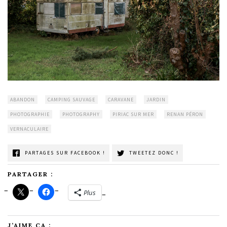
ABANDON
CAMPING SAUVAGE
CARAVANE
JARDIN
PHOTOGRAPHIE
PHOTOGRAPHY
PIRIAC SUR MER
RENAN PÉRON
VERNACULAIRE
PARTAGES SUR FACEBOOK !
TWEETEZ DONC !
PARTAGER :
Plus
J’AIME ÇA :