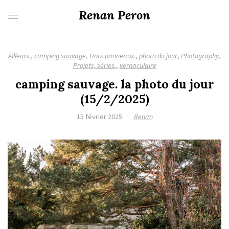
Renan Peron
Ailleurs.
,
camping sauvage
,
Hors panneaux.
,
photo du jour
,
Photography
,
Projets, séries.
,
vernaculaire
camping sauvage. la photo du jour
(15/2/2025)
15 février 2025
·
Renan