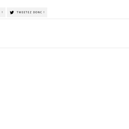
 !
TWEETEZ DONC !