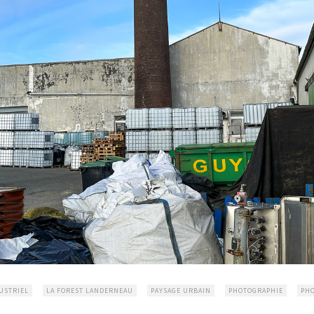
USTRIEL
LA FOREST LANDERNEAU
PAYSAGE URBAIN
PHOTOGRAPHIE
PH