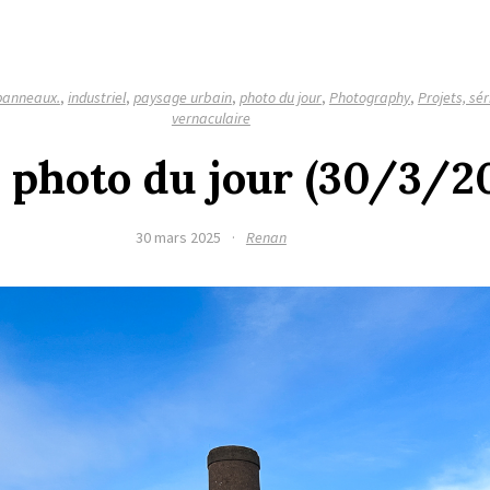
panneaux.
,
industriel
,
paysage urbain
,
photo du jour
,
Photography
,
Projets, sér
vernaculaire
a photo du jour (30/3/2
30 mars 2025
·
Renan