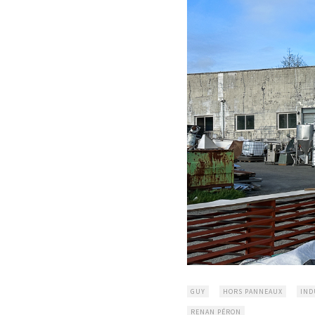
GUY
HORS PANNEAUX
IND
RENAN PÉRON