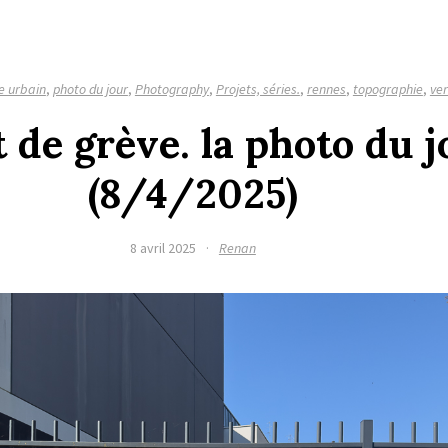
e urbain
,
photo du jour
,
Photography
,
Projets, séries.
,
rennes
,
topographie
,
ver
 de grève. la photo du j
(8/4/2025)
8 avril 2025
·
Renan