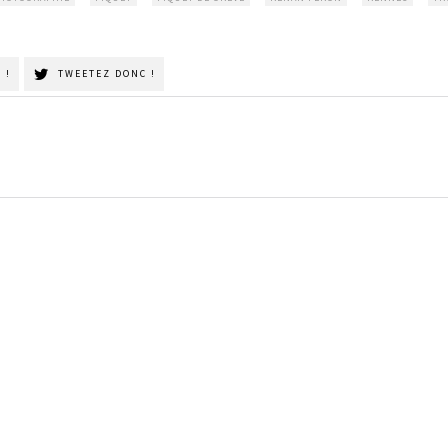
 !
TWEETEZ DONC !