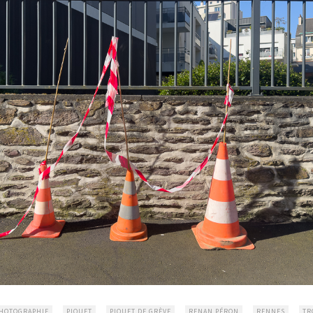
HOTOGRAPHIE
PIQUET
PIQUET DE GRÈVE
RENAN PÉRON
RENNES
TR