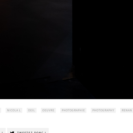
NICOLA L
OEIL
OEUVRE
PHOTOGRAPHIE
PHOTOGRAPHY
RENAN
 !
TWEETEZ DONC !