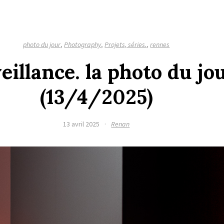
photo du jour
,
Photography
,
Projets, séries.
,
rennes
eillance. la photo du jo
(13/4/2025)
13 avril 2025
·
Renan