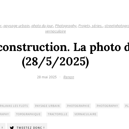
r
,
paysage urbain
,
photo du jour
,
Photography
,
Projets, séries.
,
streetphotogr
vernaculaire
construction. La photo 
(28/5/2025)
28 mai 2025
·
Renan
PALAVAS LES FLOTS
PAYSAGE URBAIN
PHOTOGRAPHIE
PHOTOGRAPHY
PL
RAPHY
TOPOGRAPHIQUE
TRACTOPELLE
VERNACULAIRE
 !
TWEETEZ DONC !