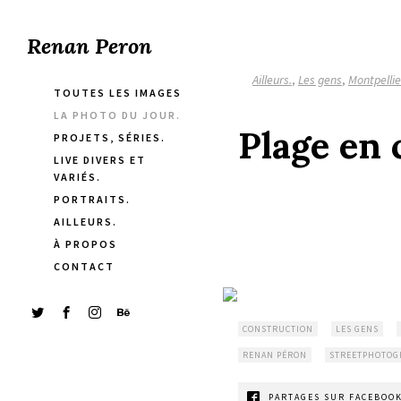
Renan Peron
Ailleurs.
,
Les gens
,
Montpellie
TOUTES LES IMAGES
LA PHOTO DU JOUR.
Plage en 
PROJETS, SÉRIES.
LIVE DIVERS ET
VARIÉS.
PORTRAITS.
AILLEURS.
À PROPOS
CONTACT
CONSTRUCTION
LES GENS
RENAN PÉRON
STREETPHOTOG
PARTAGES SUR FACEBOOK