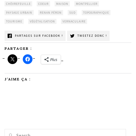
CHÈVREFEUILLE
COEUR
MAISON
MONTPELLIER
PAYSAGE URBAIN
RENAN PÉRON
SUD
TOPOGRAPHIQUE
TOURISME
VÉGÉTALISATION
VERNACULAIRE
PARTAGES SUR FACEBOOK !
TWEETEZ DONC !
PARTAGER :
Plus
J’AIME ÇA :