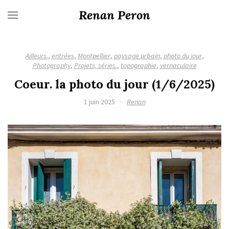
Renan Peron
Ailleurs.
,
entrées
,
Montpellier
,
paysage urbain
,
photo du jour
,
Photography
,
Projets, séries.
,
topographie
,
vernaculaire
Coeur. la photo du jour (1/6/2025)
1 juin 2025
·
Renan