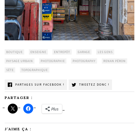
BOUTIQUE
ENSEIGNE
ENTREPÔT
GARAGE
LES GENS
PAYSAGE URBAIN
PHOTOGRAPHIE
PHOTOGRAPHY
RENAN PÉRON
SÈTE
TOPOGRAPHIQUE
PARTAGES SUR FACEBOOK !
TWEETEZ DONC !
PARTAGER :
Plus
J’AIME ÇA :