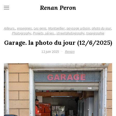
Renan Peron
Ailleurs.
,
enseignes
,
Les gens
,
Montpellier
,
paysage urbain
,
photo du jour
,
Photography
,
Projets, séries.
,
streetphotography
,
topographie
Garage. la photo du jour (12/6/2025)
12 juin 2025
·
Renan