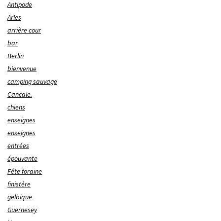
Antipode
Arles
arrière cour
bar
Berlin
bienvenue
camping sauvage
Cancale.
chiens
enseignes
enseignes
entrées
épouvante
Fête foraine
finistère
gelbique
Guernesey