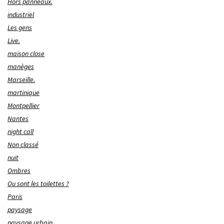
Hors panneaux.
industriel
Les gens
Live.
maison close
manèges
Marseille.
martinique
Montpellier
Nantes
night call
Non classé
nuit
Ombres
Ou sont les toilettes ?
Paris
paysage
paysage urbain