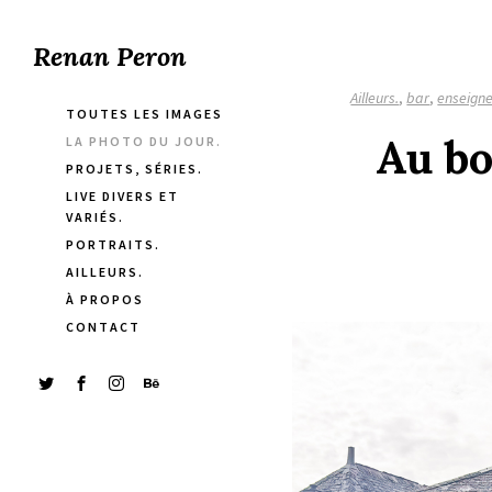
Renan Peron
Ailleurs.
,
bar
,
enseign
TOUTES LES IMAGES
Au bo
LA PHOTO DU JOUR.
PROJETS, SÉRIES.
LIVE DIVERS ET
VARIÉS.
PORTRAITS.
AILLEURS.
À PROPOS
CONTACT