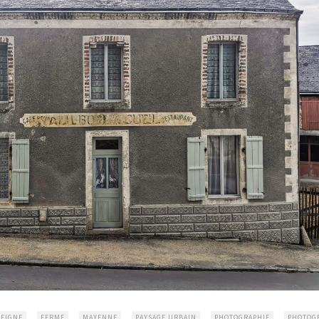
EIGNE
FERME
MAYENNE
PAYSAGE URBAIN
PHOTOGRAPHIE
PHOTOG