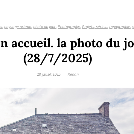
es
,
paysage urbain
,
photo du jour
,
Photography
,
Projets, séries.
,
topographie
,
n accueil. la photo du j
(28/7/2025)
28 juillet 2025
·
Renan