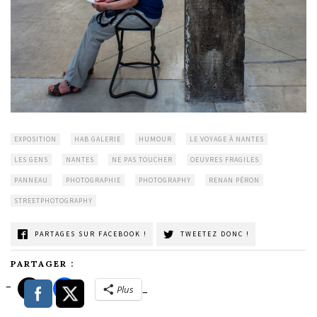
EXPOSITION
HAB GALERIE
HUMOUR
LE VOYAGE À NANTES
LES GENS
NANTES
NE PAS TOUCHER
OEUVRES FRAGILES
PANNEAU
PHOTOGRAPHIE
PHOTOGRAPHY
RENAN PÉRON
STREETPHOTOGRAPHY
PARTAGES SUR FACEBOOK !
TWEETEZ DONC !
PARTAGER :
Plus