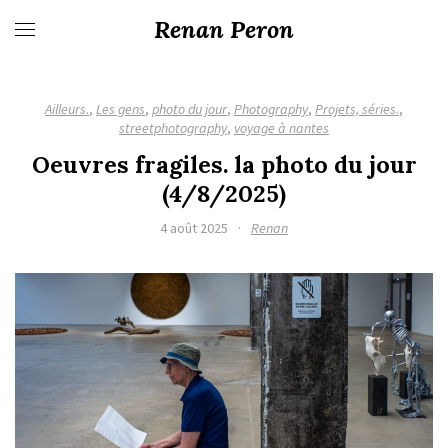
Renan Peron
Ailleurs.
,
Les gens
,
photo du jour
,
Photography
,
Projets, séries.
,
streetphotography
,
voyage à nantes
Oeuvres fragiles. la photo du jour
(4/8/2025)
4 août 2025
·
Renan