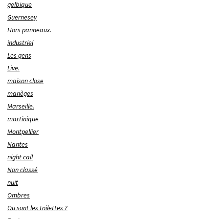
gelbique
Guernesey
Hors panneaux.
industriel
Les gens
Live.
maison close
manèges
Marseille.
martinique
Montpellier
Nantes
night call
Non classé
nuit
Ombres
Ou sont les toilettes ?