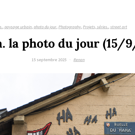
s.
,
paysage urbain
,
photo du jour
,
Photography
,
Projets, séries.
,
street art
 la photo du jour (15/
15 septembre 2025
·
Renan