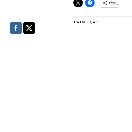
Plus
J’AIME ÇA :