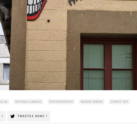
SELIN
PAYSAGE URBAIN
PHOTOGRAPHIE
RENAN PÉRON
STREET ART
 !
TWEETEZ DONC !