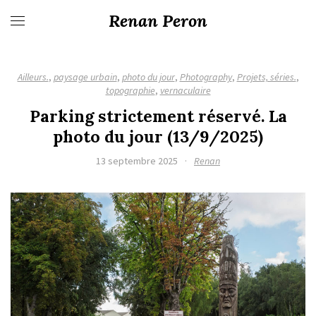
Renan Peron
Ailleurs.
,
paysage urbain
,
photo du jour
,
Photography
,
Projets, séries.
,
topographie
,
vernaculaire
Parking strictement réservé. La
photo du jour (13/9/2025)
13 septembre 2025
·
Renan