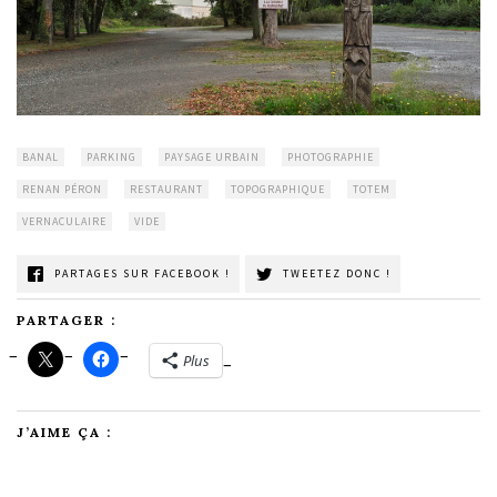
BANAL
PARKING
PAYSAGE URBAIN
PHOTOGRAPHIE
RENAN PÉRON
RESTAURANT
TOPOGRAPHIQUE
TOTEM
VERNACULAIRE
VIDE
PARTAGES SUR FACEBOOK !
TWEETEZ DONC !
PARTAGER :
Plus
J’AIME ÇA :