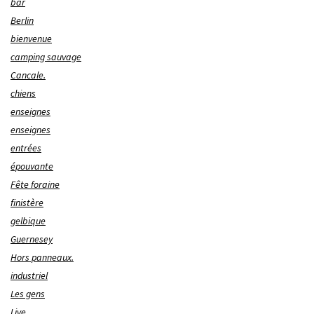
bar
Berlin
bienvenue
camping sauvage
Cancale.
chiens
enseignes
enseignes
entrées
épouvante
Fête foraine
finistère
gelbique
Guernesey
Hors panneaux.
industriel
Les gens
Live.