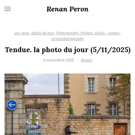
Renan Peron
Les gens
,
photo du jour
,
Photography
,
Projets, séries.
,
rennes
,
streetphotography
Tendue. la photo du jour (5/11/2025)
6 novembre 2025
·
Renan