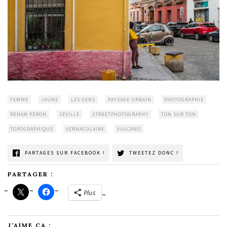
FEMME
JAUNE
LES GENS
PAYSAGE URBAIN
PHOTOGRAPHIE
RENAN PÉRON
SÉVILLE
STREETPHOTOGRAPHY
TON SUR TON
TOPOGRAPHIQUE
VERNACULAIRE
VULCANO
PARTAGES SUR FACEBOOK !
TWEETEZ DONC !
PARTAGER :
Plus
J’AIME ÇA :