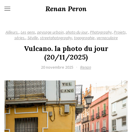
Renan Peron
Ailleurs.
,
Les gens
,
paysage urbain
,
photo du jour
,
Photography
,
Projets,
séries.
,
Séville
,
streetphotography
,
topographie
,
vernaculaire
Vulcano. la photo du jour
(20/11/2025)
20 novembre 2025
·
Renan