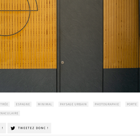
TRÉE
ESPAGNE
MINIMAL
PAYSAGE URBAIN
PHOTOGRAPHIE
PORTE
RNACULAIRE
 !
TWEETEZ DONC !