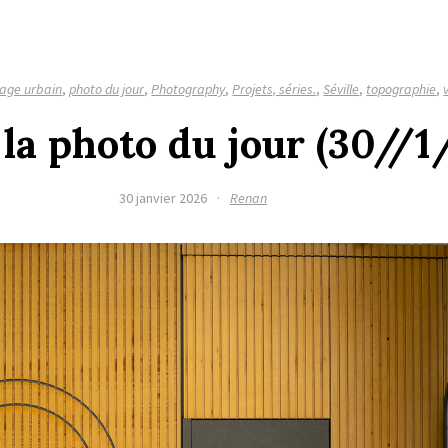
age urbain
,
photo du jour
,
Photography
,
Projets, séries.
,
Séville
,
topographie
,
la photo du jour (30//1
30 janvier 2026
·
Renan