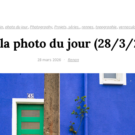
in
,
photo du jour
,
Photography
,
Projets, séries.
,
rennes
,
topographie
,
vernacula
 la photo du jour (28/3
28 mars 2026
·
Renan