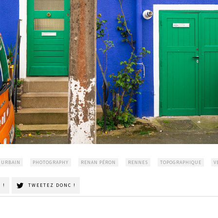
 URBAIN
PHOTOGRAPHY
RENAN PÉRON
RENNES
TOPOGRAPHIQUE
V
 !
TWEETEZ DONC !