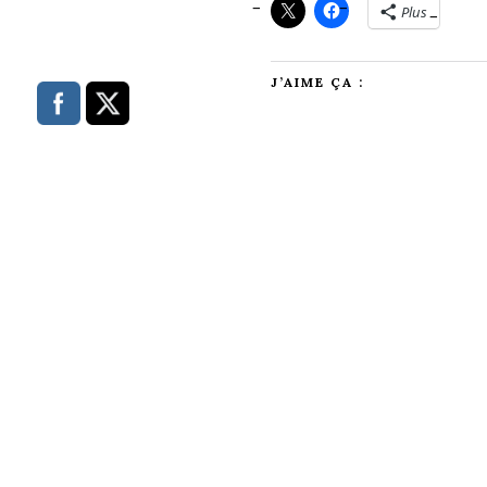
Plus
J’AIME ÇA :