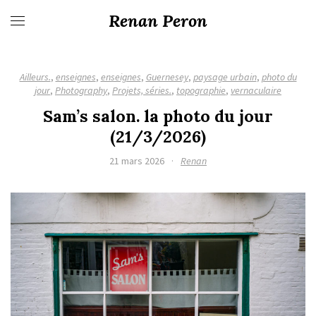
Renan Peron
Ailleurs.
,
enseignes
,
enseignes
,
Guernesey
,
paysage urbain
,
photo du
jour
,
Photography
,
Projets, séries.
,
topographie
,
vernaculaire
Sam’s salon. la photo du jour
(21/3/2026)
21 mars 2026
·
Renan