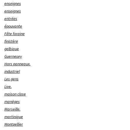
enseignes
enseignes
entrées
épouvante
Fête foraine
finistère
gelbique
Guernesey
Hors panneaux.
industriel
Les gens
Live.
maison close
manèges
Marseille.
martinique
Montpellier