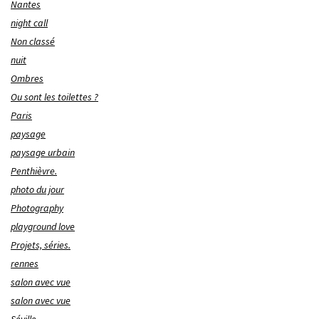
Nantes
night call
Non classé
nuit
Ombres
Ou sont les toilettes ?
Paris
paysage
paysage urbain
Penthièvre.
photo du jour
Photography
playground love
Projets, séries.
rennes
salon avec vue
salon avec vue
Séville