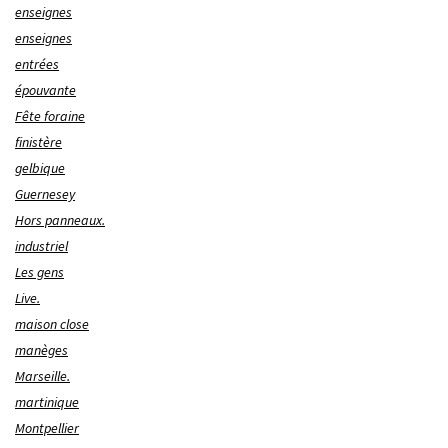
enseignes
enseignes
entrées
épouvante
Fête foraine
finistère
gelbique
Guernesey
Hors panneaux.
industriel
Les gens
Live.
maison close
manèges
Marseille.
martinique
Montpellier