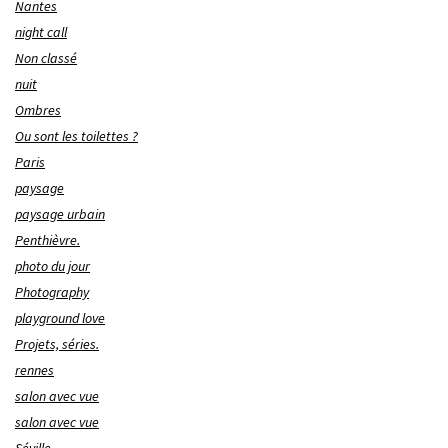
Nantes
night call
Non classé
nuit
Ombres
Ou sont les toilettes ?
Paris
paysage
paysage urbain
Penthièvre.
photo du jour
Photography
playground love
Projets, séries.
rennes
salon avec vue
salon avec vue
Séville