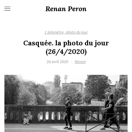
Renan Peron
1 kilomètre
,
photo du jour
Casquée. la photo du jour
(26/4/2020)
26 avril 2020
·
Renan