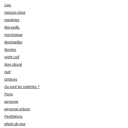
Live.
maison close
manèges
Marseille.
martinique
Montpellier
Nantes
night call
Non classé
nuit
Ombres
Ou sont les toilettes ?
Paris
paysage
paysage urbain
Penthièvre.
photo du jour