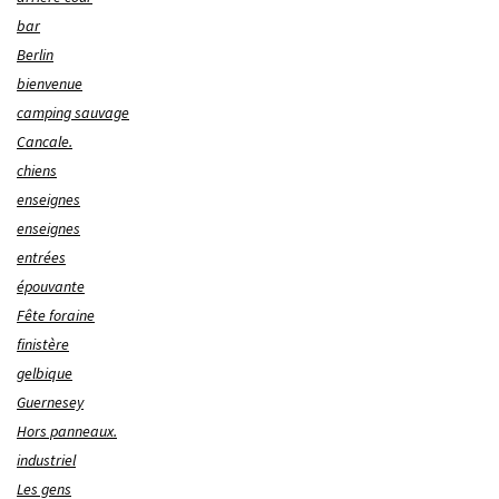
bar
Berlin
bienvenue
camping sauvage
Cancale.
chiens
enseignes
enseignes
entrées
épouvante
Fête foraine
finistère
gelbique
Guernesey
Hors panneaux.
industriel
Les gens