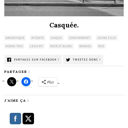
Casquée.
ARGENTIQUE
ATTENTE
CASQUE
CONFINEMENT
JEUNE FILLE
KODAK TRIX
LEICA M7
NOIR ET BLANC
RENNES
RUE
PARTAGES SUR FACEBOOK !
TWEETEZ DONC !
PARTAGER :
Plus
J’AIME ÇA :