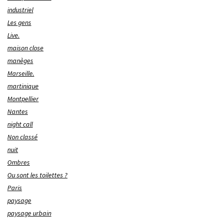
industriel
Les gens
Live.
maison close
manèges
Marseille.
martinique
Montpellier
Nantes
night call
Non classé
nuit
Ombres
Ou sont les toilettes ?
Paris
paysage
paysage urbain