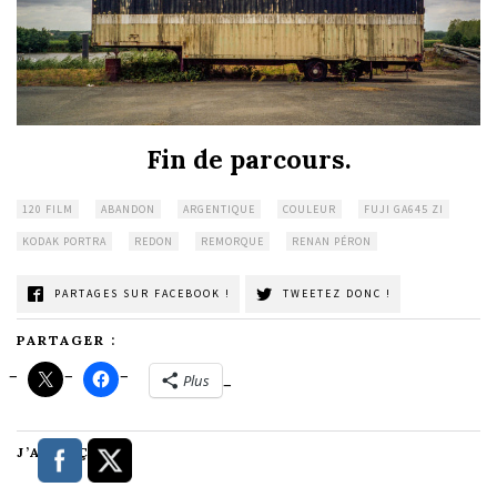
Fin de parcours.
120 FILM
ABANDON
ARGENTIQUE
COULEUR
FUJI GA645 ZI
KODAK PORTRA
REDON
REMORQUE
RENAN PÉRON
PARTAGES SUR FACEBOOK !
TWEETEZ DONC !
PARTAGER :
Plus
J’AIME ÇA :