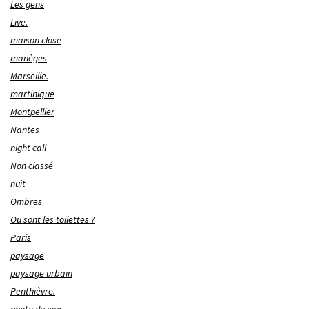
Les gens
Live.
maison close
manèges
Marseille.
martinique
Montpellier
Nantes
night call
Non classé
nuit
Ombres
Ou sont les toilettes ?
Paris
paysage
paysage urbain
Penthièvre.