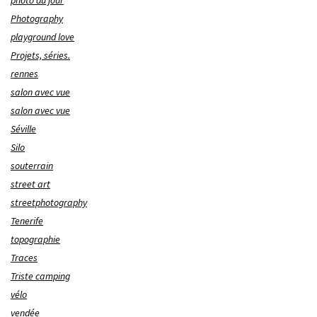
photo du jour
Photography
playground love
Projets, séries.
rennes
salon avec vue
salon avec vue
Séville
Silo
souterrain
street art
streetphotography
Tenerife
topographie
Traces
Triste camping
vélo
vendée