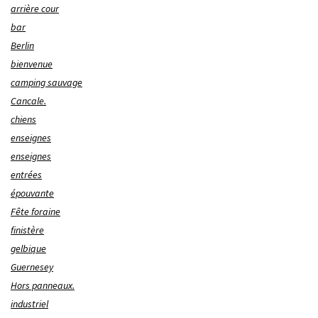
arrière cour
bar
Berlin
bienvenue
camping sauvage
Cancale.
chiens
enseignes
enseignes
entrées
épouvante
Fête foraine
finistère
gelbique
Guernesey
Hors panneaux.
industriel