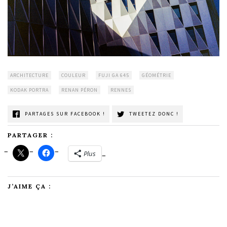
ARCHITECTURE
COULEUR
FUJI GA 645
GÉOMÉTRIE
KODAK PORTRA
RENAN PÉRON
RENNES
PARTAGES SUR FACEBOOK !
TWEETEZ DONC !
PARTAGER :
Plus
J’AIME ÇA :