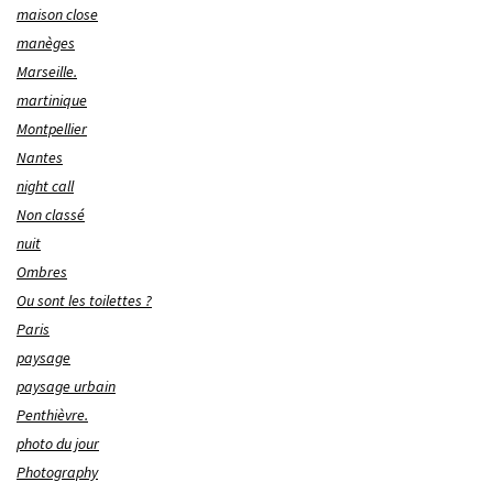
maison close
manèges
Marseille.
martinique
Montpellier
Nantes
night call
Non classé
nuit
Ombres
Ou sont les toilettes ?
Paris
paysage
paysage urbain
Penthièvre.
photo du jour
Photography