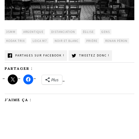
35MM
ARGENTIQUE
DISTANCIATION
ÉGLISE
GENS
KODAK TRIX
LEICA M7
NOIR ET BLANC
PRIÈRE
RENAN PÉRON
PARTAGES SUR FACEBOOK !
TWEETEZ DONC !
PARTAGER :
Plus
J’AIME ÇA :