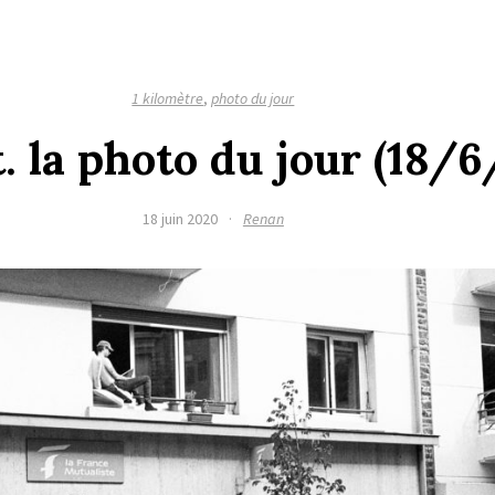
1 kilomètre
,
photo du jour
. la photo du jour (18/
18 juin 2020
·
Renan