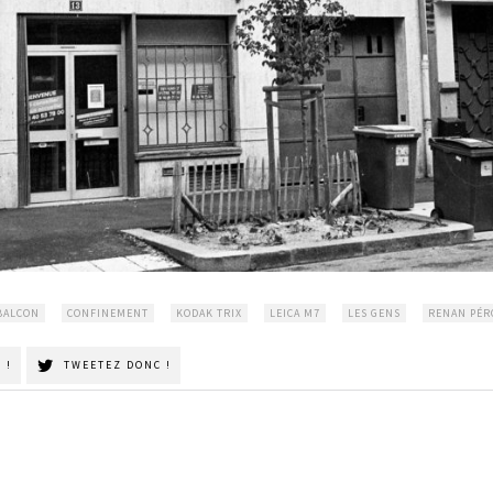
BALCON
CONFINEMENT
KODAK TRIX
LEICA M7
LES GENS
RENAN PÉR
 !
TWEETEZ DONC !