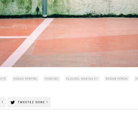
ITÉ
KODAK PORTRA
PARKING
PLAUBEL MAKINA 67
RENAN PÉRON
R
 !
TWEETEZ DONC !