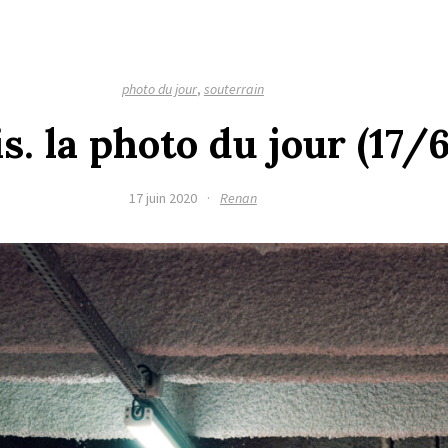
photo du jour
,
souterrain
is. la photo du jour (17
17 juin 2020
·
Renan