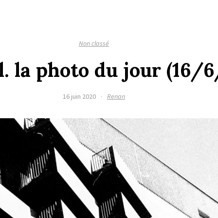
Non classé
l. la photo du jour (16/
16 juin 2020
·
Renan