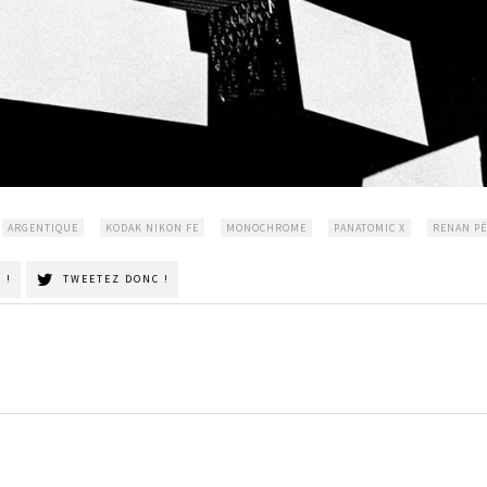
ARGENTIQUE
KODAK NIKON FE
MONOCHROME
PANATOMIC X
RENAN P
 !
TWEETEZ DONC !