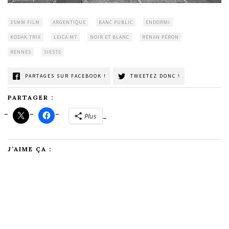
35MM FILM
ARGENTIQUE
BANC PUBLIC
ENDORMI
KODAK TRIX
LEICA M7
NOIR ET BLANC
RENAN PÉRON
RENNES
SIESTE
PARTAGES SUR FACEBOOK !
TWEETEZ DONC !
PARTAGER :
Plus
J’AIME ÇA :