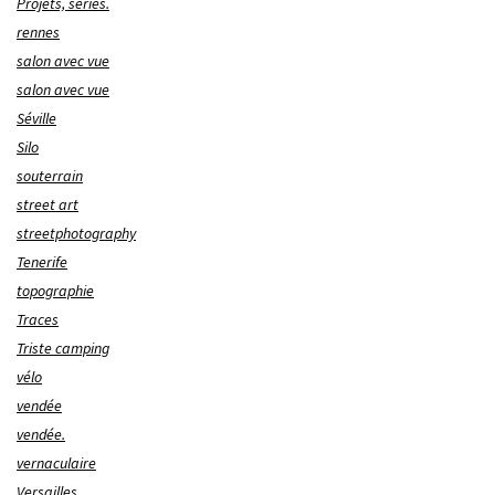
Projets, séries.
rennes
salon avec vue
salon avec vue
Séville
Silo
souterrain
street art
streetphotography
Tenerife
topographie
Traces
Triste camping
vélo
vendée
vendée.
vernaculaire
Versailles