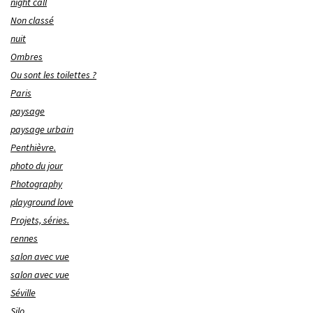
night call
Non classé
nuit
Ombres
Ou sont les toilettes ?
Paris
paysage
paysage urbain
Penthièvre.
photo du jour
Photography
playground love
Projets, séries.
rennes
salon avec vue
salon avec vue
Séville
Silo