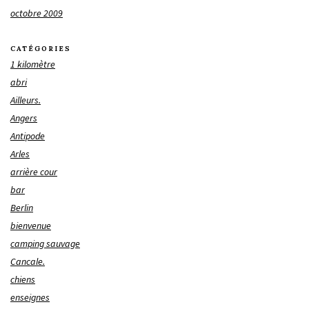
octobre 2009
CATÉGORIES
1 kilomètre
abri
Ailleurs.
Angers
Antipode
Arles
arrière cour
bar
Berlin
bienvenue
camping sauvage
Cancale.
chiens
enseignes