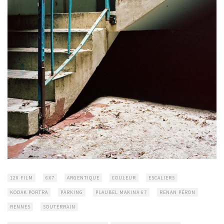
120 FILM
6X7
ARGENTIQUE
COULEUR
ESCALIERS
KODAK PORTRA
PARKING
PLAUBEL MAKINA 67
RENAN PÉRON
RENNES
SOUTERRAIN