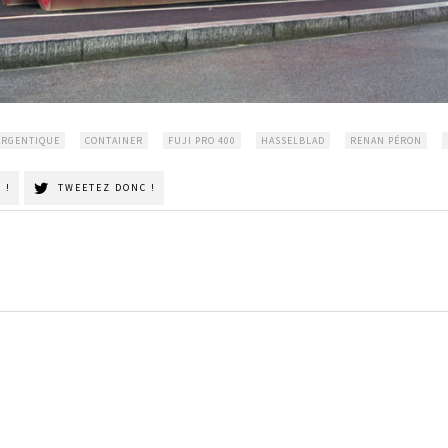
ARGENTIQUE
CONTAINER
FUJI PRO 400
HASSELBLAD
RENAN PÉRON
 !
TWEETEZ DONC !