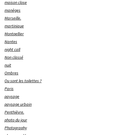
maison close
manèges
Marseille.
martinique
Montpellier
Nantes
night call
Non classé
nuit
Ombres
Ou sont les toilettes ?
Paris
paysage
paysage urbain
Penthièvre.
photo du jour
Photography