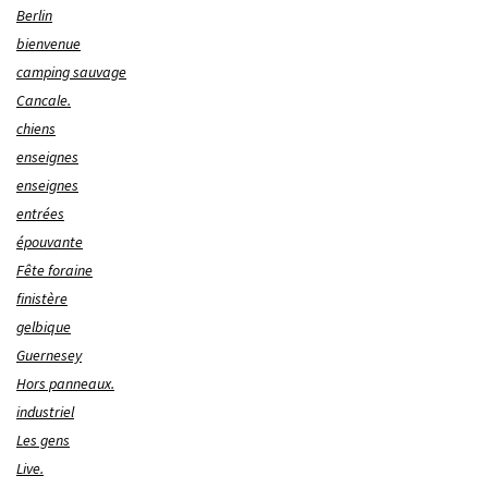
Berlin
bienvenue
camping sauvage
Cancale.
chiens
enseignes
enseignes
entrées
épouvante
Fête foraine
finistère
gelbique
Guernesey
Hors panneaux.
industriel
Les gens
Live.