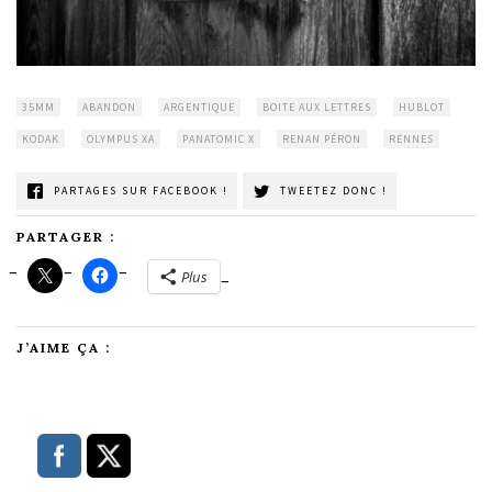
35MM
ABANDON
ARGENTIQUE
BOITE AUX LETTRES
HUBLOT
KODAK
OLYMPUS XA
PANATOMIC X
RENAN PÉRON
RENNES
PARTAGES SUR FACEBOOK !
TWEETEZ DONC !
PARTAGER :
Plus
J’AIME ÇA :