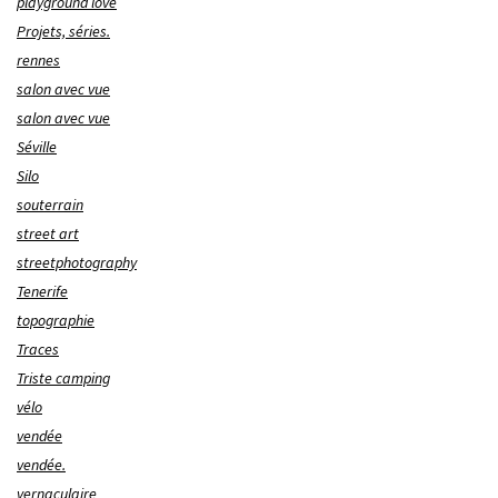
playground love
Projets, séries.
rennes
salon avec vue
salon avec vue
Séville
Silo
souterrain
street art
streetphotography
Tenerife
topographie
Traces
Triste camping
vélo
vendée
vendée.
vernaculaire