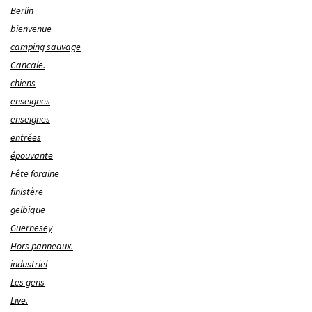
Berlin
bienvenue
camping sauvage
Cancale.
chiens
enseignes
enseignes
entrées
épouvante
Fête foraine
finistère
gelbique
Guernesey
Hors panneaux.
industriel
Les gens
Live.