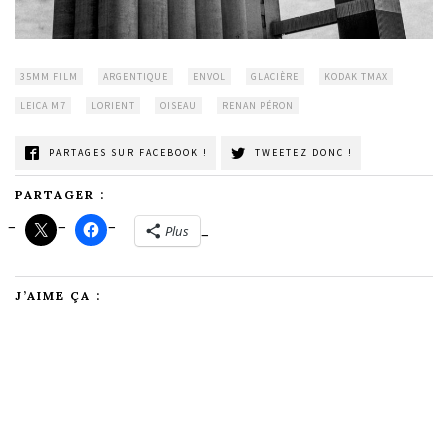
35MM FILM
ARGENTIQUE
ENVOL
GLACIÈRE
KODAK TMAX
LEICA M7
LORIENT
OISEAU
RENAN PÉRON
PARTAGES SUR FACEBOOK !
TWEETEZ DONC !
PARTAGER :
Plus
J’AIME ÇA :