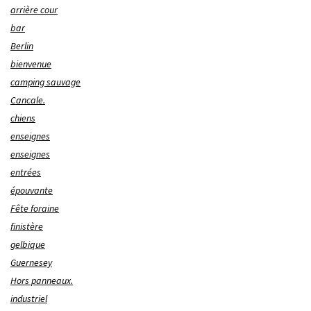
arrière cour
bar
Berlin
bienvenue
camping sauvage
Cancale.
chiens
enseignes
enseignes
entrées
épouvante
Fête foraine
finistère
gelbique
Guernesey
Hors panneaux.
industriel