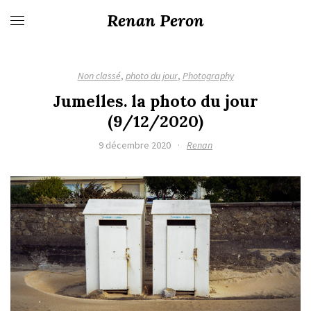
Renan Peron
Non classé
,
photo du jour
,
Photography
Jumelles. la photo du jour
(9/12/2020)
9 décembre 2020
·
Renan