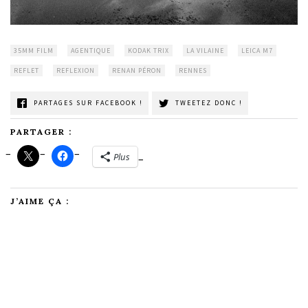
35MM FILM
AGENTIQUE
KODAK TRIX
LA VILAINE
LEICA M7
REFLET
REFLEXION
RENAN PÉRON
RENNES
PARTAGES SUR FACEBOOK !
TWEETEZ DONC !
PARTAGER :
Plus
J’AIME ÇA :