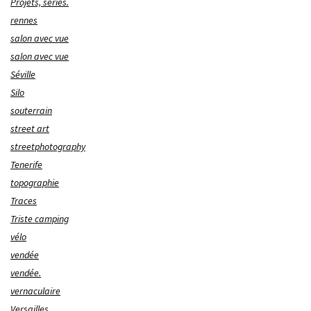
Projets, séries.
rennes
salon avec vue
salon avec vue
Séville
Silo
souterrain
street art
streetphotography
Tenerife
topographie
Traces
Triste camping
vélo
vendée
vendée.
vernaculaire
Versailles