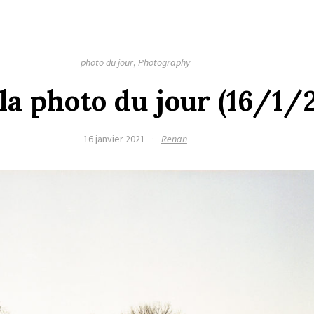
photo du jour
,
Photography
 la photo du jour (16/1/
16 janvier 2021
·
Renan