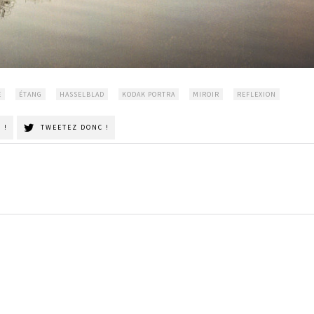
E
ÉTANG
HASSELBLAD
KODAK PORTRA
MIROIR
REFLEXION
 !
TWEETEZ DONC !