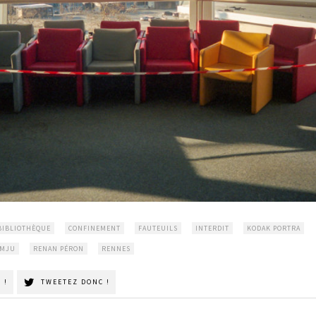
BIBLIOTHÈQUE
CONFINEMENT
FAUTEUILS
INTERDIT
KODAK PORTRA
 MJU
RENAN PÉRON
RENNES
 !
TWEETEZ DONC !