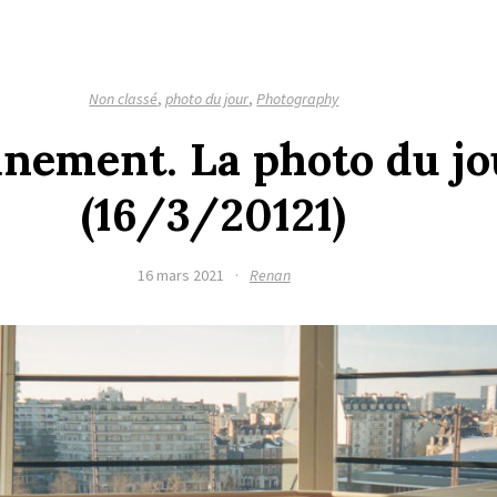
Non classé
,
photo du jour
,
Photography
inement. La photo du jo
(16/3/20121)
16 mars 2021
·
Renan