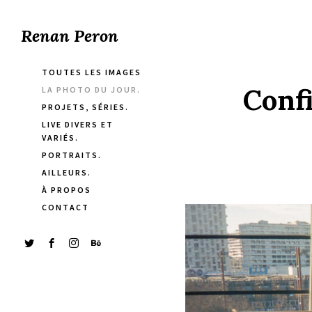
Renan Peron
TOUTES LES IMAGES
Conf
LA PHOTO DU JOUR.
PROJETS, SÉRIES.
LIVE DIVERS ET
VARIÉS.
PORTRAITS.
AILLEURS.
À PROPOS
CONTACT