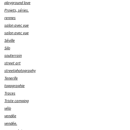
playground love
Projets, séries.
rennes
salon avec vue
salon avec vue
Séville
Silo
souterrain
street art
streetphotography
Tenerife
topographie
Traces
Triste camping
vélo
vendée
vendée.