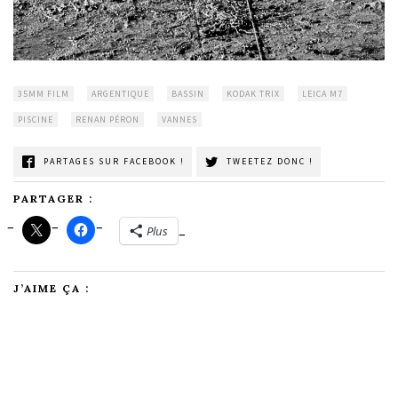
35MM FILM
ARGENTIQUE
BASSIN
KODAK TRIX
LEICA M7
PISCINE
RENAN PÉRON
VANNES
PARTAGES SUR FACEBOOK !
TWEETEZ DONC !
PARTAGER :
Plus
J’AIME ÇA :