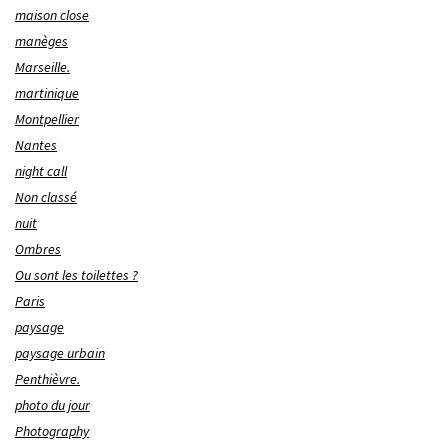
maison close
manèges
Marseille.
martinique
Montpellier
Nantes
night call
Non classé
nuit
Ombres
Ou sont les toilettes ?
Paris
paysage
paysage urbain
Penthièvre.
photo du jour
Photography