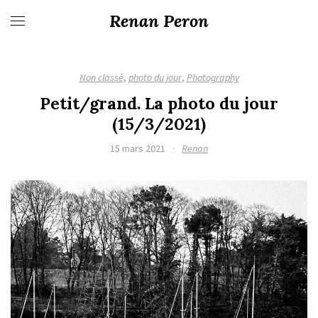
Renan Peron
Non classé
,
photo du jour
,
Photography
Petit/grand. La photo du jour
(15/3/2021)
15 mars 2021
·
Renan