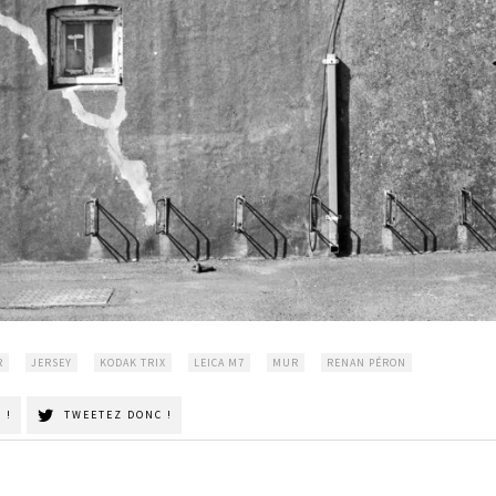
R
JERSEY
KODAK TRIX
LEICA M7
MUR
RENAN PÉRON
 !
TWEETEZ DONC !