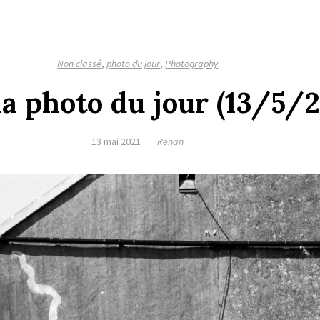
Non classé
,
photo du jour
,
Photography
 la photo du jour (13/5/
13 mai 2021
·
Renan