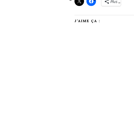
Plus
J’AIME ÇA :