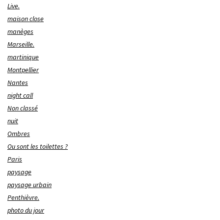
Live.
maison close
manèges
Marseille.
martinique
Montpellier
Nantes
night call
Non classé
nuit
Ombres
Ou sont les toilettes ?
Paris
paysage
paysage urbain
Penthièvre.
photo du jour