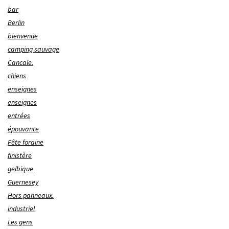
bar
Berlin
bienvenue
camping sauvage
Cancale.
chiens
enseignes
enseignes
entrées
épouvante
Fête foraine
finistère
gelbique
Guernesey
Hors panneaux.
industriel
Les gens