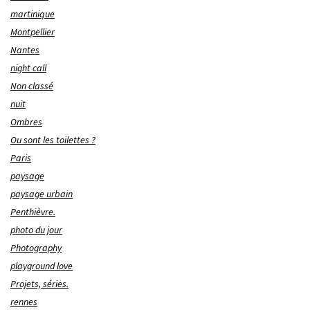
martinique
Montpellier
Nantes
night call
Non classé
nuit
Ombres
Ou sont les toilettes ?
Paris
paysage
paysage urbain
Penthièvre.
photo du jour
Photography
playground love
Projets, séries.
rennes