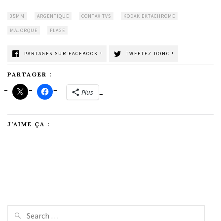
35MM
ARGENTIQUE
CONTAX TVS
KODAK EKTACHROME
MAJORQUE
PLAGE
PARTAGES SUR FACEBOOK !
TWEETEZ DONC !
PARTAGER :
Plus
J’AIME ÇA :