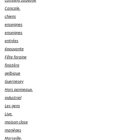
camping sauvage
Cancale.
chiens
enseignes
enseignes
entrées
épouvante
Fête foraine
finistère
gelbique
Guernesey
Hors panneaux.
industriel
Les gens
Live.
maison close
manèges
Marseille.