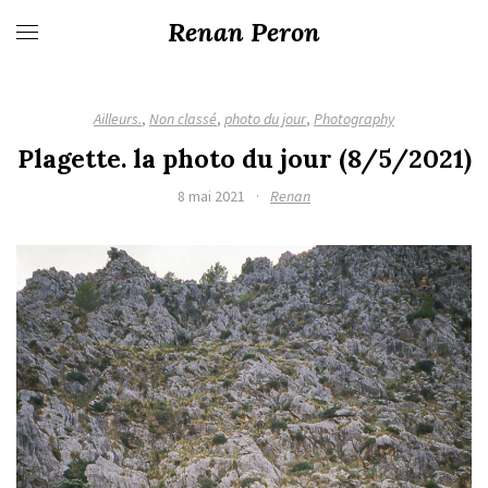
Renan Peron
Ailleurs.
,
Non classé
,
photo du jour
,
Photography
Plagette. la photo du jour (8/5/2021)
8 mai 2021
·
Renan