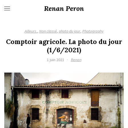
Renan Peron
Ailleurs.
,
Non classé
,
photo du jour
,
Photography
Comptoir agricole. La photo du jour
(1/6/2021)
1 juin 2021
·
Renan