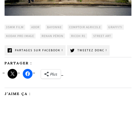
35MM FILM
ADOR
BAYONNE
COMPTOIR AGRICOLE
GRAFFITI
KODAK PRO IMAGE
RENAN PÉRON
RICOH R1
STREET ART
PARTAGES SUR FACEBOOK !
TWEETEZ DONC !
PARTAGER :
Plus
J’AIME ÇA :