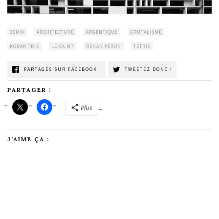
35MM
ARCHITECTURE
ARGENTIQUE
BRUTALISME
KODAK TRIX
LEICA M7
RENAN PÉRON
TETRIS
PARTAGES SUR FACEBOOK !
TWEETEZ DONC !
PARTAGER :
Plus
J’AIME ÇA :