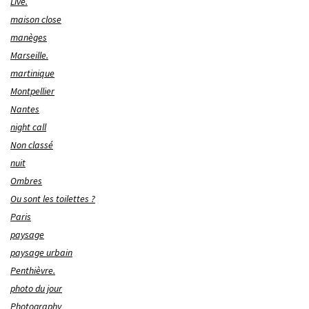
Live.
maison close
manèges
Marseille.
martinique
Montpellier
Nantes
night call
Non classé
nuit
Ombres
Ou sont les toilettes ?
Paris
paysage
paysage urbain
Penthièvre.
photo du jour
Photography