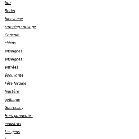
bar
Berlin
bienvenue
camping sauvage
Cancale.
chiens
enseignes
enseignes
entrées
épouvante
Fête foraine
finistère
gelbique
Guernesey
Hors panneaux.
industriel
Les gens