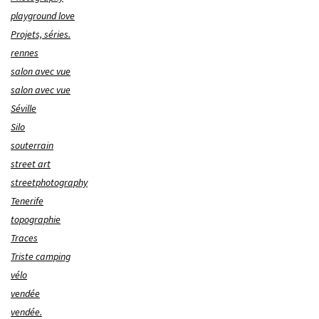
playground love
Projets, séries.
rennes
salon avec vue
salon avec vue
Séville
Silo
souterrain
street art
streetphotography
Tenerife
topographie
Traces
Triste camping
vélo
vendée
vendée.