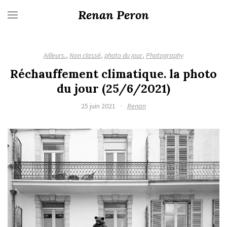
Renan Peron
Ailleurs.
,
Non classé
,
photo du jour
,
Photography
Réchauffement climatique. la photo
du jour (25/6/2021)
25 juin 2021
·
Renan