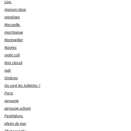
Live.
maison close
manèges
Marseille.
martinique
Montpellier
Nantes
night call
Non classé
nuit
Ombres
Ou sont les toilettes ?
Paris
paysage
paysage urbain
Penthièvre.
photo du jour