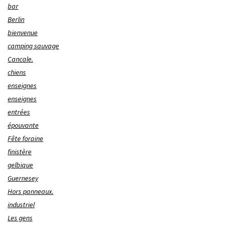
bar
Berlin
bienvenue
camping sauvage
Cancale.
chiens
enseignes
enseignes
entrées
épouvante
Fête foraine
finistère
gelbique
Guernesey
Hors panneaux.
industriel
Les gens