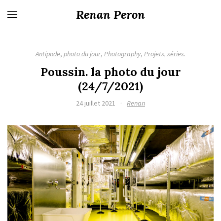
Renan Peron
Antipode
,
photo du jour
,
Photography
,
Projets, séries.
Poussin. la photo du jour
(24/7/2021)
24 juillet 2021
·
Renan