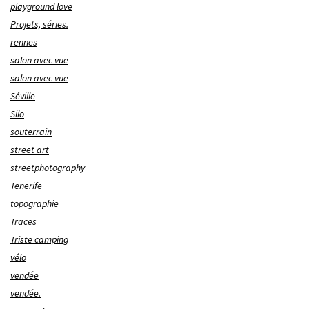
playground love
Projets, séries.
rennes
salon avec vue
salon avec vue
Séville
Silo
souterrain
street art
streetphotography
Tenerife
topographie
Traces
Triste camping
vélo
vendée
vendée.