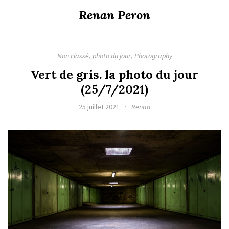
Renan Peron
Non classé
,
photo du jour
,
Photography
Vert de gris. la photo du jour
(25/7/2021)
25 juillet 2021
·
Renan