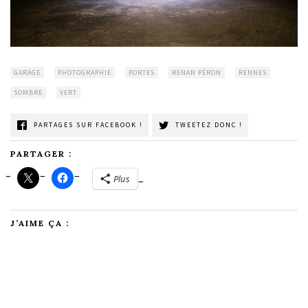
GARAGE
PHOTOGRAPHIE
PORTES
RENAN PÉRON
RENNES
SOMBRE
VERT
PARTAGES SUR FACEBOOK !
TWEETEZ DONC !
PARTAGER :
Plus
J’AIME ÇA :