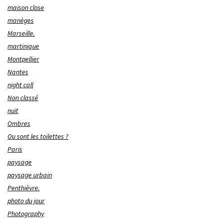
maison close
manèges
Marseille.
martinique
Montpellier
Nantes
night call
Non classé
nuit
Ombres
Ou sont les toilettes ?
Paris
paysage
paysage urbain
Penthièvre.
photo du jour
Photography